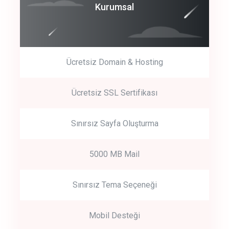
Coroprate
Kurumsal
predictive dialing
Ücretsiz Domain & Hosting
Get Started
Ücretsiz SSL Sertifikası
Start by trying our service for 30 days free trial no credit card
required.
Sınırsız Sayfa Oluşturma
5000 MB Mail
Sınırsız Tema Seçeneği
Mobil Desteği