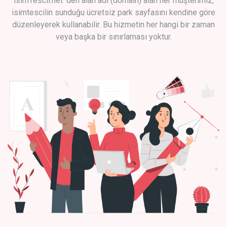
isimTescil.net 'den alan adı (domain) alan her müşterimiz,
isimtescilin sunduğu ücretsiz park sayfasını kendine göre
düzenleyerek kullanabilir. Bu hizmetin her hangi bir zaman
veya başka bir sınırlaması yoktur.