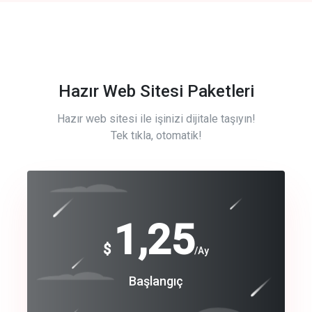
Hazır Web Sitesi Paketleri
Hazır web sitesi ile işinizi dijitale taşıyın!
Tek tıkla, otomatik!
Free
1,25
$
/Ay
Basic
Başlangıç