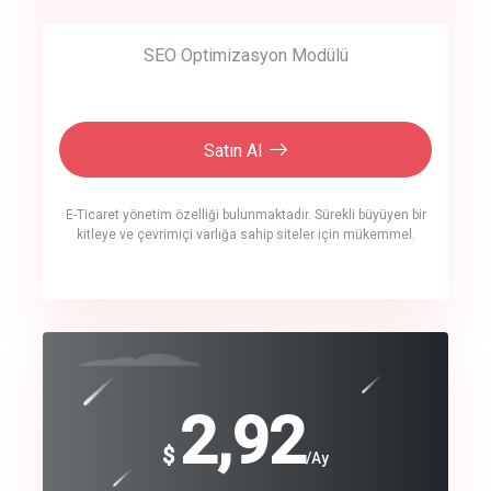
SEO Optimizasyon Modülü
Satın Al
E-Ticaret yönetim özelliği bulunmaktadır. Sürekli büyüyen bir
kitleye ve çevrimiçi varlığa sahip siteler için mükemmel.
crm auto cync
click to call back
240
2,92
$
$
/year
/Ay
track energy costs