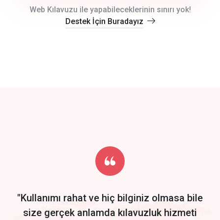
crm auto cync
Web Kılavuzu ile yapabileceklerinin sınırı yok!
Destek İçin Buradayız
click to call back
track energy costs
predictive dialing
Get Started
Start by trying our service for 30 days free trial no credit card
required.
"Kullanımı rahat ve hiç bilginiz olmasa bile
size gerçek anlamda kılavuzluk hizmeti